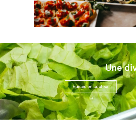
Une di
Epices en couleur