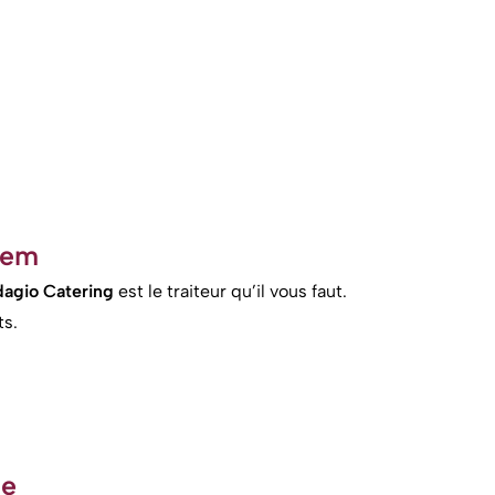
nem
agio Catering
est le traiteur qu’il vous faut.
ts.
le