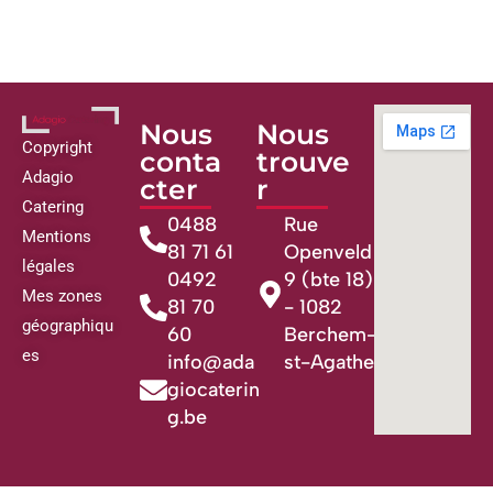
Nous
Nous
Copyright
conta
trouve
Adagio
cter
r
Catering
0488
Rue
Mentions
81 71 61
Openveld
légales
0492
9 (bte 18)
Mes zones
81 70
- 1082
géographiqu
60
Berchem-
es
info@ada
st-Agathe
giocaterin
g.be