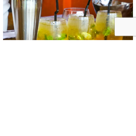
Notre personnel disponible pour vos
évènements professionnels ou
privés
Nous mettons à votre disposition
du personnel
pour vos
cafétérias et événements, comprenant chefs, cuisiniers,
serveurs
et personnel de cuisine.