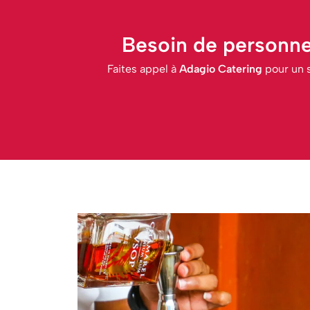
Besoin de personne
Faites appel à
Adagio Catering
pour un s