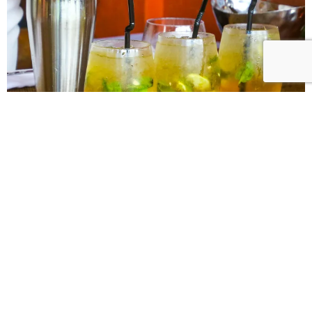
Notre personnel disponible pour vos
évènements professionnels ou
privés
Nous mettons à votre disposition
du personnel
pour vos
cafétérias et événements, comprenant chefs, cuisiniers,
serveurs
et personnel de cuisine.