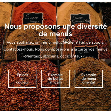
Nous proposons une diversité
de menus
Vous souhaitez un menu multiculturel ? Pas de soucis.
Contactez-nous. Nous composerons à la carte vos menus
orientaux, africains, occidentaux, …
Epices
Exemple
Exemple
en
de buffet
de menu
couleur
africain
oriental