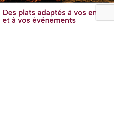
Des plats adaptés à vos envies
et à vos événements
Chez
Épices en Couleurs
, nous créons des menus
(halal)
entièrement personnalisés pour répondre aux goûts et aux
besoins de vos convives. Certains apprécient les saveurs
épicées, d’autres préfèrent des plats plus doux ; certains
sont végétariens ou ont d’autres exigences alimentaires
spécifiques.
Nous prenons toutes ces préférences en compte afin de
proposer des plats qui satisferont chacun, tout en
garantissant un service attentif et professionnel pour votre
événement.
En savoir plus