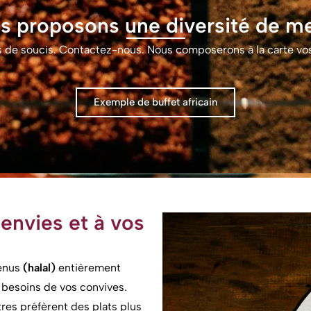
s proposons une diversité de m
s de soucis. Contactez-nous. Nous composerons à la carte vos 
Exemple de buffet africain
envies et à vos
menus
(halal)
entièrement
 besoins de vos convives.
res préfèrent des plats plus