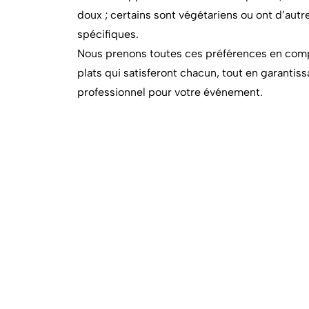
doux ; certains sont végétariens ou ont d’aut
spécifiques.
Nous prenons toutes ces préférences en comp
plats qui satisferont chacun, tout en garantissa
professionnel pour votre événement.
En savoir plus
Nous 
Copyright Adagio Catering
Mentions légales