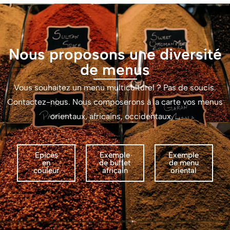
Nous proposons une diversité
de menus
Vous souhaitez un menu multiculturel ? Pas de soucis.
Contactez-nous. Nous composerons à la carte vos menus
orientaux, africains, occidentaux, …
Epices
Exemple
Exemple
en
de buffet
de menu
couleur
africain
oriental