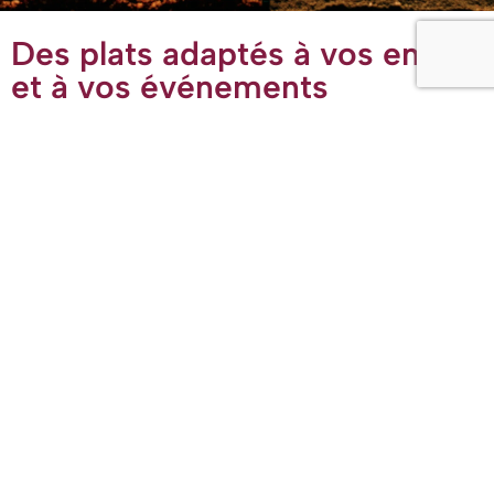
Des plats adaptés à vos envies
et à vos événements
Chez
Épices en Couleurs
, nous créons des menus
(halal)
entièrement personnalisés pour répondre aux goûts et aux
besoins de vos convives. Certains apprécient les saveurs
épicées, d’autres préfèrent des plats plus doux ; certains
sont végétariens ou ont d’autres exigences alimentaires
spécifiques.
Nous prenons toutes ces préférences en compte afin de
proposer des plats qui satisferont chacun, tout en
garantissant un service attentif et professionnel pour votre
événement.
En savoir plus