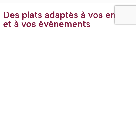
Des plats adaptés à vos envies
et à vos événements
Chez
Épices en Couleurs
, nous créons des menus
(halal)
entièrement personnalisés pour répondre aux goûts et aux
besoins de vos convives. Certains apprécient les saveurs
épicées, d’autres préfèrent des plats plus doux ; certains
sont végétariens ou ont d’autres exigences alimentaires
spécifiques.
Nous prenons toutes ces préférences en compte afin de
proposer des plats qui satisferont chacun, tout en
garantissant un service attentif et professionnel pour votre
événement.
En savoir plus