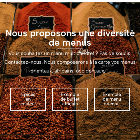
Nous proposons une diversité
de menus
Vous souhaitez un menu multiculturel ? Pas de soucis.
Contactez-nous. Nous composerons à la carte vos menus
orientaux, africains, occidentaux, …
Epices
Exemple
Exemple
en
de buffet
de menu
couleur
africain
oriental