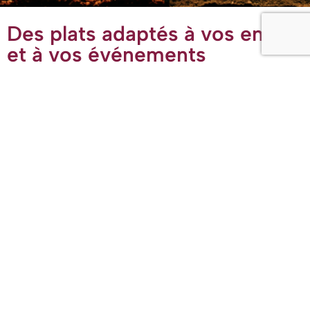
Des plats adaptés à vos envies
et à vos événements
Chez
Épices en Couleurs
, nous créons des menus
(halal)
entièrement personnalisés pour répondre aux goûts et aux
besoins de vos convives. Certains apprécient les saveurs
épicées, d’autres préfèrent des plats plus doux ; certains
sont végétariens ou ont d’autres exigences alimentaires
spécifiques.
Nous prenons toutes ces préférences en compte afin de
proposer des plats qui satisferont chacun, tout en
garantissant un service attentif et professionnel pour votre
événement.
En savoir plus