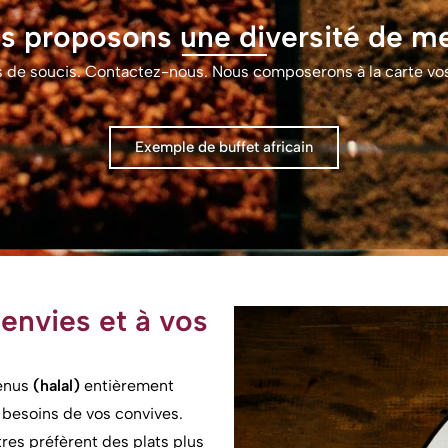
s proposons une diversité de m
s de soucis. Contactez-nous. Nous composerons à la carte vos 
Exemple de buffet africain
envies et à vos
menus
(halal)
entièrement
 besoins de vos convives.
res préfèrent des plats plus