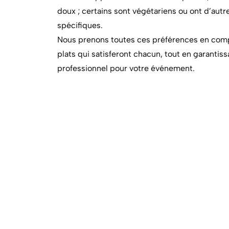
doux ; certains sont végétariens ou ont d’aut
spécifiques.
Nous prenons toutes ces préférences en comp
plats qui satisferont chacun, tout en garantissa
professionnel pour votre événement.
En savoir plus
Nous 
Copyright Adagio Catering
Mentions légales