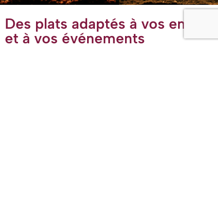
Des plats adaptés à vos envies
et à vos événements
Chez
Épices en Couleurs
, nous créons des menus
(halal)
entièrement personnalisés pour répondre aux goûts et aux
besoins de vos convives. Certains apprécient les saveurs
épicées, d’autres préfèrent des plats plus doux ; certains
sont végétariens ou ont d’autres exigences alimentaires
spécifiques.
Nous prenons toutes ces préférences en compte afin de
proposer des plats qui satisferont chacun, tout en
garantissant un service attentif et professionnel pour votre
événement.
En savoir plus