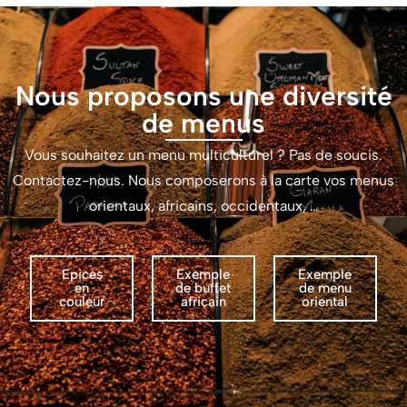
Nous proposons une diversité
de menus
Vous souhaitez un menu multiculturel ? Pas de soucis.
Contactez-nous. Nous composerons à la carte vos menus
orientaux, africains, occidentaux, …
Epices
Exemple
Exemple
en
de buffet
de menu
couleur
africain
oriental