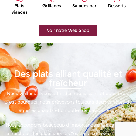
Plats
Grillades
Salades bar
Desserts
viandes
Voir notre Web Shop
Des plats alliant qualité et
fraîcheur
Nous veillons à vous offrir des repas sains et équilibrés.
C’est pourquoi, nous prévoyons toujours deux variétés de
légumes chauds et un buffet de salades varié.
Nous accordons beaucoup d’importance à la qualité et à
la fraîcheur des plats servis. C’est la raison pour laquelle,