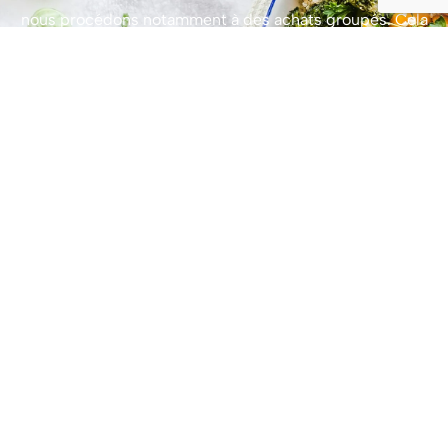
nous procédons notamment à des achats groupés. Cela
nous permet aussi de réduire le coût des matières
premières.
Si nécessaire, nous prenons en charge l’aménagement de
votre restaurant d’entreprise afin de le rendre plus
agréable pour votre personnel et vos clients. Et ainsi de
le rentabiliser un maximum.