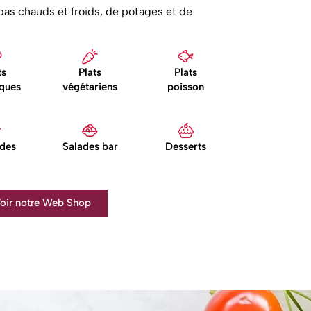
epas chauds et froids, de potages et de
ts
Plats
Plats
iques
végétariens
poisson
ades
Salades bar
Desserts
oir notre Web Shop