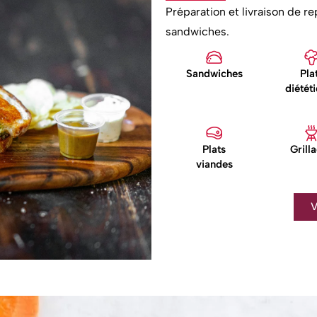
Préparation et livraison de r
sandwiches.
Sandwiches
Pla
diétét
Plats
Grill
viandes
V