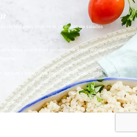
ur
iétés de légumes chauds et un buffet de salades
laquelle, nous procédons notamment à des achats
emières.
 agréable pour votre personnel et vos clients.