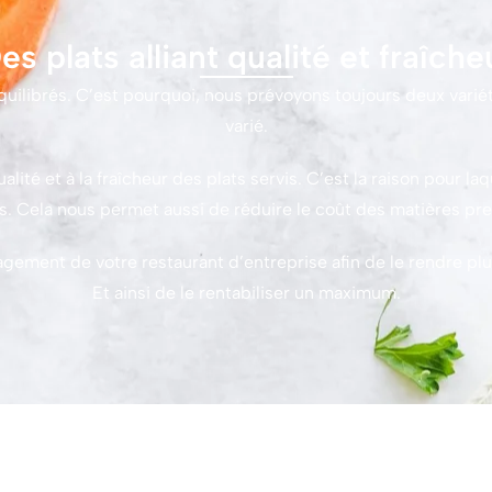
es plats alliant qualité et fraîche
 équilibrés. C’est pourquoi, nous prévoyons toujours deux var
varié.
ité et à la fraîcheur des plats servis. C’est la raison pour 
. Cela nous permet aussi de réduire le coût des matières pr
gement de votre restaurant d’entreprise afin de le rendre plus
Et ainsi de le rentabiliser un maximum.