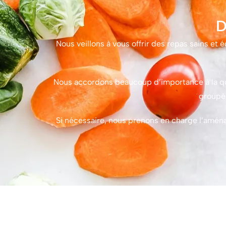
D
Nous veillons à vous offrir des repas sains et
Nous accordons beaucoup d’importance à la qual
groupés
Si nécessaire, nous prenons en charge l’aména