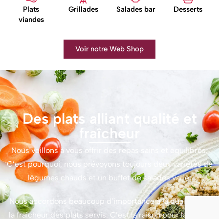
Plats
Grillades
Salades bar
Desserts
viandes
Voir notre Web Shop
Des plats alliant qualité et
fraîcheur
Nous veillons à vous offrir des repas sains et équilibrés.
C’est pourquoi, nous prévoyons toujours deux variétés de
légumes chauds et un buffet de salades varié.
Nous accordons beaucoup d’importance à la qualité et à
la fraîcheur des plats servis. C’est la raison pour laquelle,