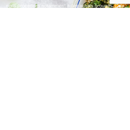
nous procédons notamment à des achats groupés. Cela
nous permet aussi de réduire le coût des matières
premières.
Si nécessaire, nous prenons en charge l’aménagement de
votre restaurant d’entreprise afin de le rendre plus
agréable pour votre personnel et vos clients. Et ainsi de
le rentabiliser un maximum.